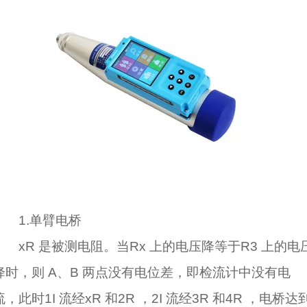
1.单臂电桥
xR 是被测电阻。当Rx 上的电压降等于R3 上的电
降时，则 A、B 两点没有电位差，即检流计中没有电
流，此时1I 流经xR 和2R ，2I 流经3R 和4R ，电桥达